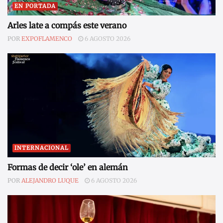
EN PORTADA
Arles late a compás este verano
POR
EXPOFLAMENCO
6 AGOSTO 2026
INTERNACIONAL
Formas de decir ‘ole’ en alemán
POR
ALEJANDRO LUQUE
6 AGOSTO 2026