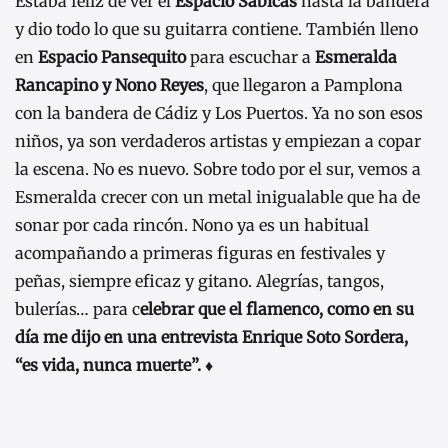
Estaba feliz de ver el
Espacio Sabicas
hasta la bandera
y dio todo lo que su guitarra contiene. También lleno
en
Espacio Pansequito
para escuchar a
Esmeralda
Rancapino y Nono Reyes
, que llegaron a Pamplona
con la bandera de Cádiz y Los Puertos. Ya no son esos
niños, ya son verdaderos artistas y empiezan a copar
la escena. No es nuevo. Sobre todo por el sur, vemos a
Esmeralda crecer con un metal inigualable que ha de
sonar por cada rincón. Nono ya es un habitual
acompañando a primeras figuras en festivales y
peñas, siempre eficaz y gitano. Alegrías, tangos,
bulerías… para c
elebrar que el flamenco, como en su
día me dijo en una entrevista Enrique Soto Sordera,
“es vida, nunca muerte”. ♦