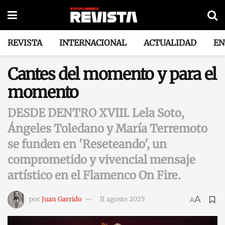
REVISTA
INTERNACIONAL
ACTUALIDAD
EN
Cantes del momento y para el
momento
DESDE DENTRO XVIII. Lela Soto,
Ángeles Toledano y María Terremoto
se funden en 'Reseteando', un
comprometido y vivencial mensaje
artístico en el Flamenco On Fire.
A
por
Juan Garrido
31 agosto 2025
A