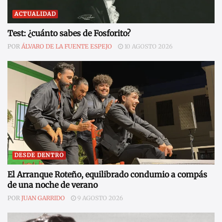
ACTUALIDAD
Test: ¿cuánto sabes de Fosforito?
POR
ÁLVARO DE LA FUENTE ESPEJO
10 AGOSTO 2026
DESDE DENTRO
El Arranque Roteño, equilibrado condumio a compás
de una noche de verano
POR
JUAN GARRIDO
9 AGOSTO 2026