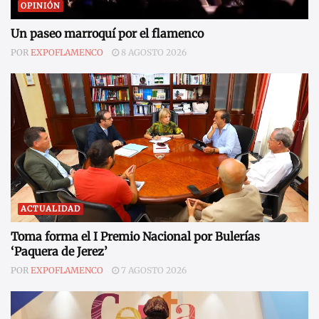
OPINIÓN
Un paseo marroquí por el flamenco
POR
EXPOFLAMENCO
8 AGOSTO 2026
ACTUALIDAD
Toma forma el I Premio Nacional por Bulerías
‘Paquera de Jerez’
POR
EXPOFLAMENCO
7 AGOSTO 2026