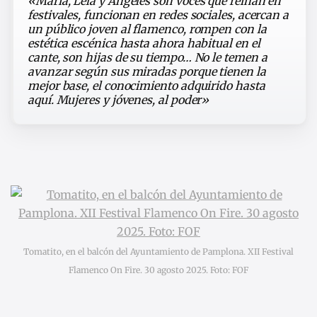
«María, Lela y Ángeles son voces que reinan en
festivales, funcionan en redes sociales, acercan a
un público joven al flamenco, rompen con la
estética escénica hasta ahora habitual en el
cante, son hijas de su tiempo… No le temen a
avanzar según sus miradas porque tienen la
mejor base, el conocimiento adquirido hasta
aquí. Mujeres y jóvenes, al poder»
Tomatito, en el balcón del Ayuntamiento de Pamplona. XII Festival
Flamenco On Fire. 30 agosto 2025. Foto: FOF