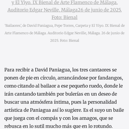
‘Bailaores’, de David Paniagua, Pepe Torres, Carpeta y El Yiyo. IX Bienal de
Arte Flamenco de Málaga. Auditorio Edgar Neville, Málaga. 26 de junio de
2025. Foto: Bienal
Para recibir a David Paniagua, los tres cantaores se
ponen de pie en círculo, arrancándose por fandangos,
como citando al bailaor a ese pequeño ruedo, donde le
irán cantando también por bulerías en un deseo de
buscar una atmósfera íntima, pues la personalidad
artística de Paniagua así lo sugiere. Es el suyo un baile
que juega con el compás y con los amagos, que se
rebusca en lo sutil mucho más que en lo rotundo.