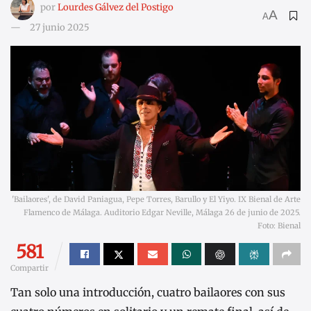
por
Lourdes Gálvez del Postigo
A
A
27 junio 2025
'Bailaores', de David Paniagua, Pepe Torres, Barullo y El Yiyo. IX Bienal de Arte
Flamenco de Málaga. Auditorio Edgar Neville, Málaga 26 de junio de 2025.
Foto: Bienal
581
Compartir
Tan solo una introducción, cuatro bailaores con sus