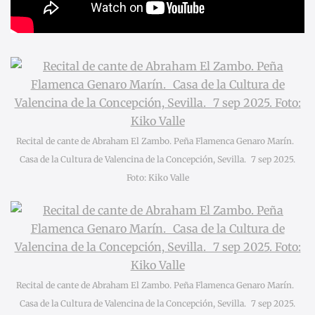
Recital de cante de Abraham El Zambo. Peña Flamenca Genaro Marín.
Casa de la Cultura de Valencina de la Concepción, Sevilla. 7 sep 2025.
Foto: Kiko Valle
Recital de cante de Abraham El Zambo. Peña Flamenca Genaro Marín.
Casa de la Cultura de Valencina de la Concepción, Sevilla. 7 sep 2025.