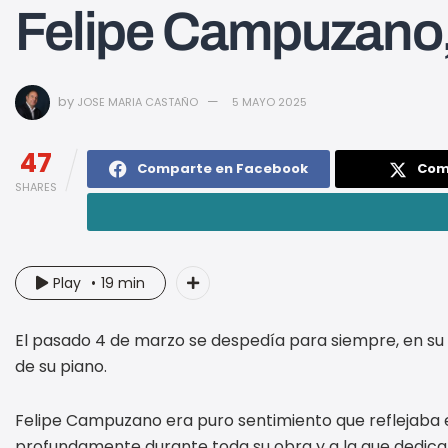
Felipe Campuzano, 
by
JOSE MARIA CASTAÑO
5 MAYO 2025
47
Comparte en Facebook
Com
SHARES
Play
19 min
El pasado 4 de marzo se despedía para siempre, en su r
de su piano.
Felipe Campuzano era puro sentimiento que reflejaba en
profundamente durante toda su obra y a la que dedicara