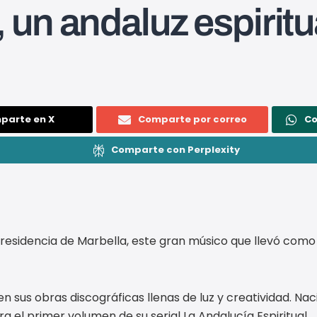
un andaluz espiritu
parte en X
Comparte por correo
C
Comparte con Perplexity
esidencia de Marbella, este gran músico que llevó como m
 sus obras discográficas llenas de luz y creatividad. Nac
 el primer volumen de su serial La Andalucía Espiritual.