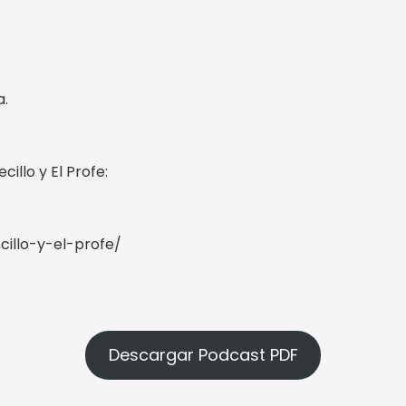
a.
illo y El Profe:
illo-y-el-profe/
Descargar Podcast PDF