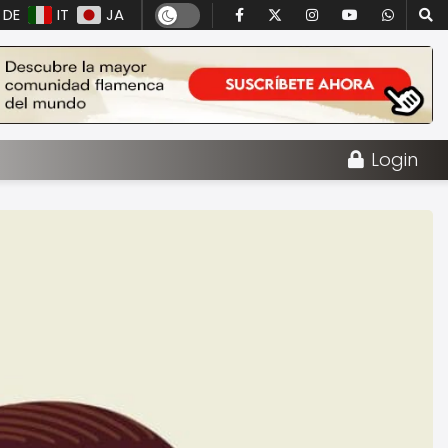
DE
IT
JA
Login