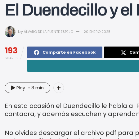
El Duendecillo y el
by
ÁLVARO DE LA FUENTE ESPEJO
20 ENERO 2025
193
Comparte en Facebook
Com
SHARES
Play
8 min
En esta ocasión el Duendecillo le habla al
cantaora, y además escuchen y aprendan 
No olvides descargar el archivo pdf para 