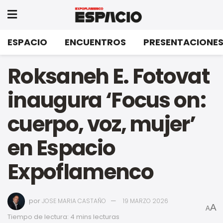
ESPACIO
ENCUENTROS
PRESENTACIONE
Roksaneh E. Fotovat
inaugura ‘Focus on:
cuerpo, voz, mujer’
en Espacio
Expoflamenco
por
JOSE MARIA CASTAÑO
19 MARZO 2026
A
A
Tiempo de lectura: 4 mins lecturas