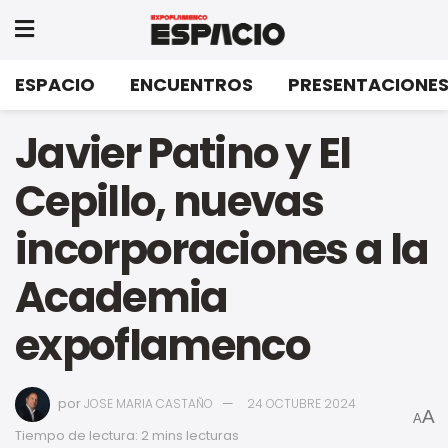
ESPACIO
ENCUENTROS
PRESENTACIONE
Javier Patino y El
Cepillo, nuevas
incorporaciones a la
Academia
expoflamenco
por
JOSE MARIA CASTAÑO
24 OCTUBRE 2024
A
A
Tiempo de lectura: 2 mins lecturas