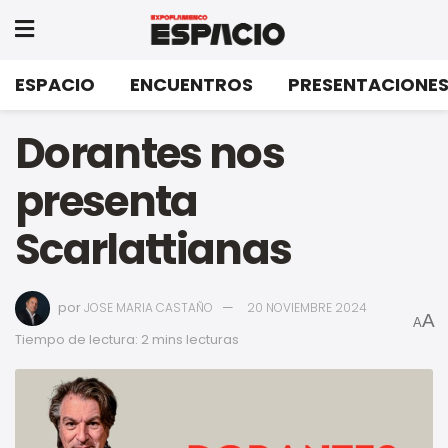
ESPACIO
ENCUENTROS
PRESENTACIONE
Dorantes nos
presenta
Scarlattianas
por
JOSE MARIA CASTAÑO
20 NOVIEMBRE 2024
A
A
Tiempo de lectura: 2 mins lecturas