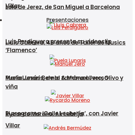
Villar
Lolo de Jerez, de San Miguel a Barcelona
Presentaciones
Luis Perdiguero presenta su videoclip
Lluís Cabrera, 45 años de Taller de Musics
‘Flamenco’
María Jesús Bernal & Manuel Jero, Olivo y
Puela Lunaris, de la zambra al verso
viña
El programa ‘Calle Lechería’, con Javier
Rycardo Moreno, Air Lebrija
Villar