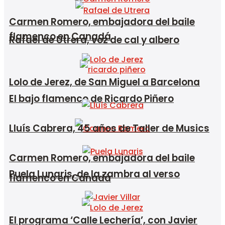
Carmen Romero, embajadora del baile
flamenco en Canadá
Rafael de Utrera, voz de cal y albero
Lolo de Jerez, de San Miguel a Barcelona
El bajo flamenco de Ricardo Piñero
Lluís Cabrera, 45 años de Taller de Musics
Carmen Romero, embajadora del baile
Puela Lunaris, de la zambra al verso
flamenco en Canadá
El programa ‘Calle Lechería’, con Javier