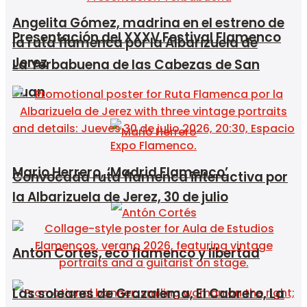
Angelita Gómez, madrina en el estreno de
Presentación del XXXV Festival Flamenco
la ruta flamenca por la Albarizuela de
Jerez
La Yerbabuena de las Cabezas de San
Juan
Mario Herrero, ‘Madrid Flamenco’
Convocada ruta flamenca interactiva por
la Albarizuela de Jerez, 30 de julio
Antón Cortés, eco flamenco y libertad
Las soleares de Grazalema, El Cabrero, La