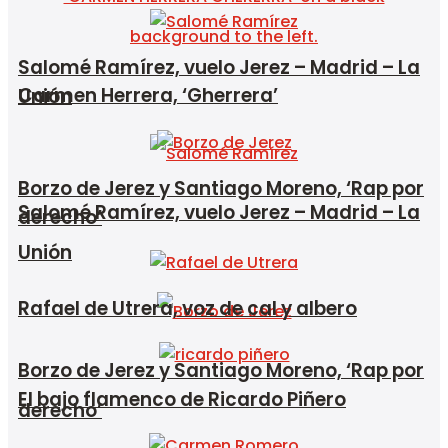
Salomé Ramírez, vuelo Jerez – Madrid – La
Carmen Herrera, ‘Gherrera’
Unión
Borzo de Jerez y Santiago Moreno, ‘Rap por
Salomé Ramírez, vuelo Jerez – Madrid – La
derecho’
Unión
Rafael de Utrera, voz de cal y albero
Borzo de Jerez y Santiago Moreno, ‘Rap por
El bajo flamenco de Ricardo Piñero
derecho’