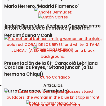
Mario Herrero, ‘Madrid Flamenco’
Andrés Bermúdez, Noches a Compás entre
Antón Cortés, eco flamenco y libertad
Benalmádena y Conil
Presentación de la 61ª Caracolá Lebrijana
Coral de los Reyes, ‘Gitana juncal’ (a su
hermana Chiqui)
Artículos
Curro Carrasco, ‘Sarmiento’