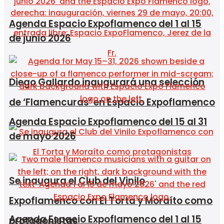
Agenda Espacio Expoflamenco del 1 al 15
de junio 2026
Diego Gallardo inaugurará una selección
de ‘Flamencuras’ en Espacio Expoflamenco
Agenda Espacio Expoflamenco del 15 al 31
de mayo 2026
Se inaugura el Club del Vinilo
Expoflamenco con El Torta y Moraíto como
Agenda Espacio Expoflamenco del 1 al 15
protagonistas