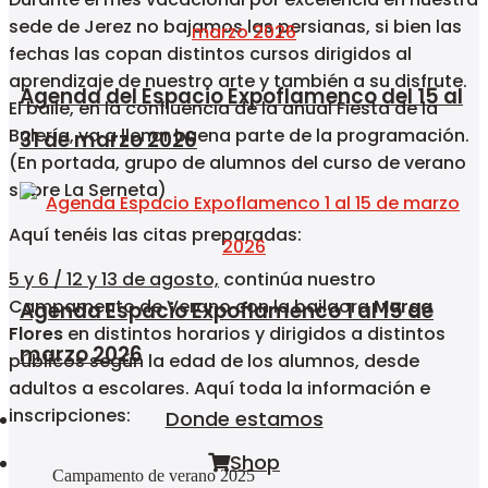
sede de Jerez no bajamos las persianas, si bien las
fechas las copan distintos cursos dirigidos al
aprendizaje de nuestro arte y también a su disfrute.
Agenda del Espacio Expoflamenco del 15 al
El baile, en la confluencia de la anual Fiesta de la
Bulería, va a llenar buena parte de la programación.
31 de marzo 2026
(En portada, grupo de alumnos del curso de verano
sobre La Serneta)
Aquí tenéis las citas preparadas:
5 y 6 / 12 y 13 de agosto,
continúa nuestro
Campamento de Verano con la bailaora
Marga
Agenda Espacio Expoflamenco 1 al 15 de
Flores
en distintos horarios y dirigidos a distintos
marzo 2026
públicos según la edad de los alumnos, desde
adultos a escolares. Aquí toda la información e
inscripciones:
Donde estamos
Shop
Campamento de verano 2025