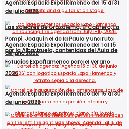
Agenda Espacio Expoflamenco del 15 al 31
de julio 2026
Las soleares de Grazalema, El Cabrero, La
Pompi, Joaquín el de la Paula y una ruta
Agenda Espacio Expoflamenco del 1 al 15
por la Albarizuela, contenidos del Aula de
de julio 2026
Estudios Expoflamenco para el verano
2026
Agenda Espacio Expoflamenco del 15 al 30
de junio 2026