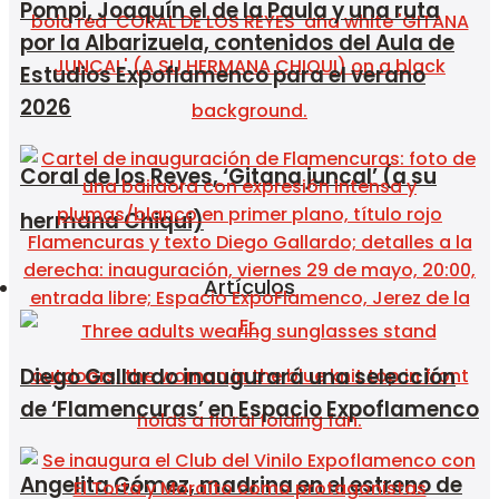
Pompi, Joaquín el de la Paula y una ruta
por la Albarizuela, contenidos del Aula de
Estudios Expoflamenco para el verano
2026
Coral de los Reyes, ‘Gitana juncal’ (a su
hermana Chiqui)
Artículos
Diego Gallardo inaugurará una selección
de ‘Flamencuras’ en Espacio Expoflamenco
Angelita Gómez, madrina en el estreno de