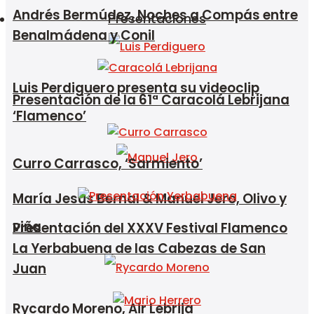
Andrés Bermúdez, Noches a Compás entre
Presentaciones
Benalmádena y Conil
Luis Perdiguero presenta su videoclip
Presentación de la 61ª Caracolá Lebrijana
‘Flamenco’
Curro Carrasco, ‘Sarmiento’
María Jesús Bernal & Manuel Jero, Olivo y
viña
Presentación del XXXV Festival Flamenco
La Yerbabuena de las Cabezas de San
Juan
Rycardo Moreno, Air Lebrija