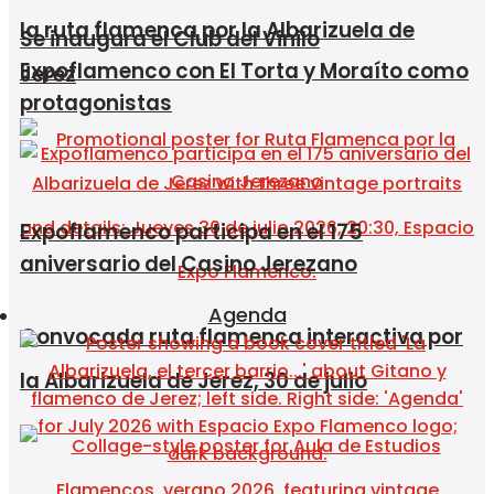
la ruta flamenca por la Albarizuela de
Se inaugura el Club del Vinilo
Expoflamenco con El Torta y Moraíto como
Jerez
protagonistas
Expoflamenco participa en el 175
aniversario del Casino Jerezano
Agenda
Convocada ruta flamenca interactiva por
la Albarizuela de Jerez, 30 de julio