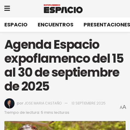
ESPACIO
ENCUENTROS
PRESENTACIONE
Agenda Espacio
expoflamenco del 15
al 30 de septiembre
de 2025
por
JOSE MARIA CASTAÑO
13 SEPTIEMBRE 2025
A
A
Tiempo de lectura: 5 mins lecturas