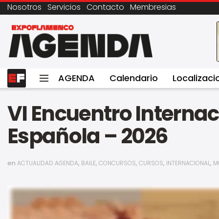
Nosotros
Servicios
Contacto
Membresias
AGENDA
Calendario
Localizaci
VI Encuentro Interna
Española – 2026
en
,
,
,
,
,
ACTUALIDAD AGENDA
BAILE
CONCURSOS
CURSOS
INTERNACIONAL
M