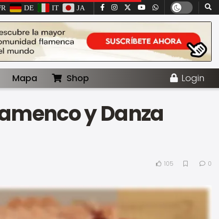
FR
DE
IT
JA
Mapa
Shop
Login
Flamenco y Danza
105
0