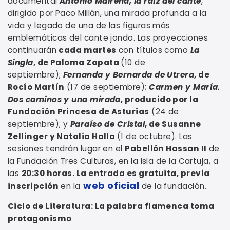
documental
Antonio Mairena, la raíz del cante
,
dirigido por Paco Millán, una mirada profunda a la
vida y legado de una de las figuras más
emblemáticas del cante jondo. Las proyecciones
continuarán
cada martes
con títulos como
La
Singla
, de Paloma Zapata
(10 de
septiembre);
Fernanda y Bernarda de Utrera
, de
Rocío Martín
(17 de septiembre);
Carmen y María.
Dos caminos y una mirada
, producido por la
Fundación Princesa de Asturias
(24 de
septiembre); y
Paraíso de Cristal
, de Susanne
Zellinger y Natalia Halla
(1 de octubre). Las
sesiones tendrán lugar en el
Pabellón Hassan II
de
la Fundación Tres Culturas, en la Isla de la Cartuja, a
las
20:30 horas. La entrada es gratuita, previa
web oficial
inscripción
en la
de la fundación.
Ciclo de Literatura: La palabra flamenca toma
protagonismo