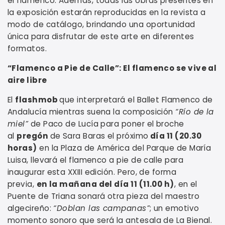
el flamenco. Además, todas las obras presentes en
la exposición estarán reproducidas en la revista a
modo de catálogo, brindando una oportunidad
única para disfrutar de este arte en diferentes
formatos.
“Flamenco a Pie de Calle”: El flamenco se vive al
aire libre
El
flashmob
que interpretará el Ballet Flamenco de
Andalucía mientras suena la composición
“Río de la
miel”
de Paco de Lucía para poner el broche
al
pregón
de Sara Baras el próximo
día 11 (20.30
horas)
en la Plaza de América del Parque de María
Luisa, llevará el flamenco a pie de calle para
inaugurar esta XXIII edición. Pero, de forma
previa,
en la mañana del día 11 (11.00 h)
, en el
Puente de Triana sonará otra pieza del maestro
algecireño:
“Doblan las campanas”
; un emotivo
momento sonoro que será la antesala de La Bienal.