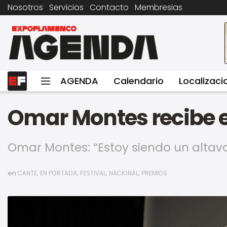
Nosotros
Servicios
Contacto
Membresias
AGENDA
Calendario
Localizaci
Omar Montes recibe el
Omar Montes: “Estoy siendo un altav
en
,
,
,
,
CANTE
EN PORTADA
FESTIVAL
NACIONAL
PREMIOS