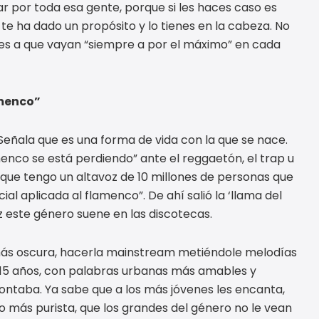
r por toda esa gente, porque si les haces caso es
te ha dado un propósito y lo tienes en la cabeza. No
tes a que vayan “siempre a por el máximo” en cada
amenco”
eñala que es una forma de vida con la que se nace.
amenco se está perdiendo” ante el reggaetón, el trap u
ya que tengo un altavoz de 10 millones de personas que
 aplicada al flamenco”. De ahí salió la ‘llama del
ez este género suene en las discotecas.
 más oscura, hacerla mainstream metiéndole melodías
 15 años, con palabras urbanas más amables y
ntaba. Ya sabe que a los más jóvenes les encanta,
 más purista, que los grandes del género no le vean