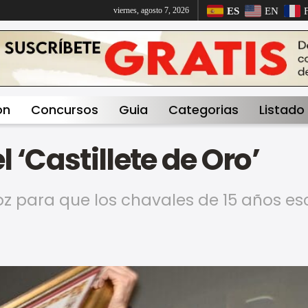
ES
EN
viernes, agosto 7, 2026
on
Concursos
Guia
Categorias
Listado
 ‘Castillete de Oro’
oz para que los chavales de 15 años e