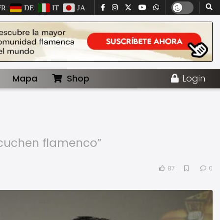
FR
DE
IT
JA
Mapa
Shop
Login
scuchen flamenco”
87
0