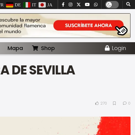
FR
DE
IT
JA
Mapa
Shop
Login
A DE SEVILLA
270
0