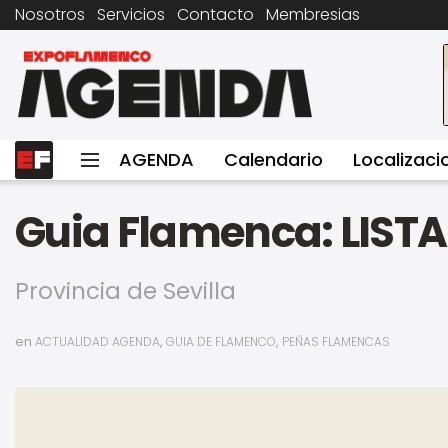
Nosotros
Servicios
Contacto
Membresias
AGENDA
Calendario
Localizaci
Guia Flamenca: LIST
Provincia de Sevilla
en
,
,
ACTUALIDAD AGENDA
GUIA DE FLAMENCO
PEÑAS FLAMENCAS