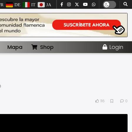
FR
DE
IT
JA
Mapa
Shop
Login
o
116
0