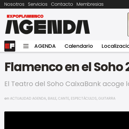
Nosotros
Servicios
Contacto
Membresias
AGENDA
Calendario
Localizaci
Flamenco en el Soho 
El Teatro del Soho CaixaBank acoge l
en
,
,
,
,
ACTUALIDAD AGENDA
BAILE
CANTE
ESPECTÁCULOS
GUITARRA