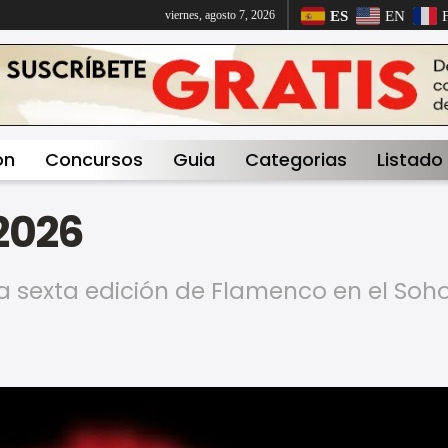
ES
EN
viernes, agosto 7, 2026
on
Concursos
Guia
Categorias
Listado
2026
a sexta edición de Flamenco en el Soh