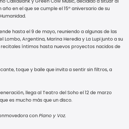
oho CaixaBank y Green Cow Music, decidido a situar al
año en el que se cumple el 15º aniversario de su
a Humanidad.
tiende hasta el 9 de mayo, reuniendo a algunas de las
l Lombo, Argentina, Marina Heredia y La Lupi junto a su
 recitales íntimos hasta nuevos proyectos nacidos de
ante, toque y baile que invita a sentir sin filtros, a
eneración, llega al Teatro del Soho el 12 de marzo
 que es mucho más que un disco.
y conmovedora con
Piano y Voz.