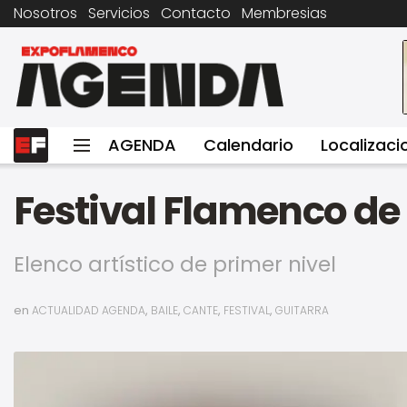
Nosotros
Servicios
Contacto
Membresias
AGENDA
Calendario
Localizaci
Festival Flamenco de 
Elenco artístico de primer nivel
en
,
,
,
,
ACTUALIDAD AGENDA
BAILE
CANTE
FESTIVAL
GUITARRA