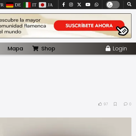
FR
DE
IT
JA
Mapa
Shop
Login
97
0