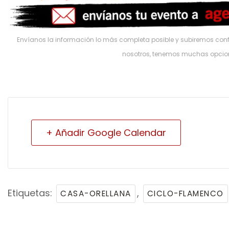
Envíanos la información lo más completa posible y subiremos confo
nosotros, tenemos muchas opci
+ Añadir Google Calendar
Etiquetas:
,
CASA-ORELLANA
CICLO-FLAMENCO