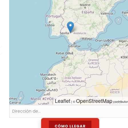
Leaflet
OpenStreetMap
| ©
contributo