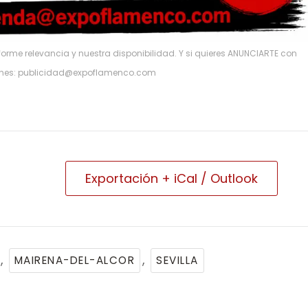
rme relevancia y nuestra disponibilidad. Y si quieres ANUNCIARTE con
ones: publicidad@expoflamenco.com
Exportación + iCal / Outlook
,
,
MAIRENA-DEL-ALCOR
SEVILLA