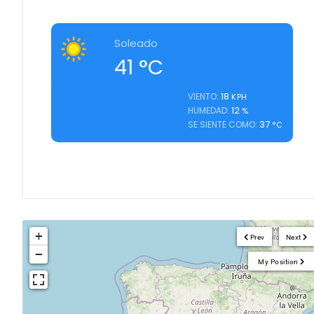
Soleado
41
°C
18
VIENTO:
KPH
12
HUMEDAD:
%
37
SE SIENTE COMO:
°C
+
Prev
Next
−
My Position