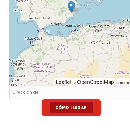
n
Leaflet
OpenStreetMap
| ©
contributo
l