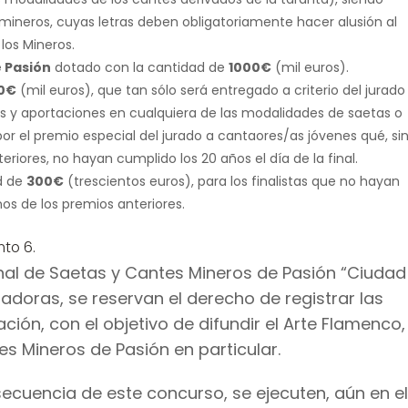
s mineros, cuyas letras deben obligatoriamente hacer alusión al
 los Mineros.
 Pasión
dotado con la cantidad de
1000€
(mil euros).
0€
(mil euros), que tan sólo será entregado a criterio del jurado
nes y aportaciones en cualquiera de las modalidades de saetas o
or el premio especial del jurado a cantaores/as jóvenes qué, si
riores, no hayan cumplido los 20 años el día de la final.
d de
300€
(trescientos euros), para los finalistas que no hayan
os de los premios anteriores.
nto 6.
al de Saetas y Cantes Mineros de Pasión “Ciudad
adoras, se reservan el derecho de registrar las
ción, con el objetivo de difundir el Arte Flamenco,
es Mineros de Pasión en particular.
ecuencia de este concurso, se ejecuten, aún en e