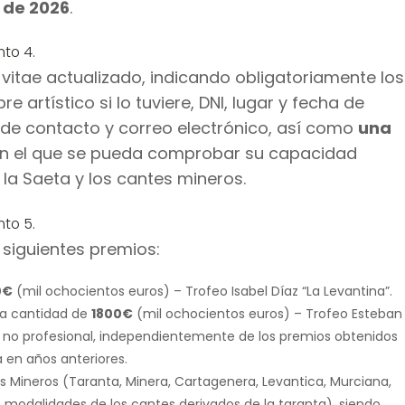
 de 2026
.
nto 4.
vitae actualizado, indicando obligatoriamente los
 artístico si lo tuviere, DNI, lugar y fecha de
s de contacto y correo electrónico, así como
una
n el que se pueda comprobar su capacidad
 la Saeta y los cantes mineros.
nto 5.
 siguientes premios:
0€
(mil ochocientos euros) – Trofeo Isabel Díaz “La Levantina”.
a cantidad de
1800€
(mil ochocientos euros) – Trofeo Esteban
o no profesional, independientemente de los premios obtenidos
 en años anteriores.
s Mineros (Taranta, Minera, Cartagenera, Levantica, Murciana,
 modalidades de los cantes derivados de la taranta), siendo