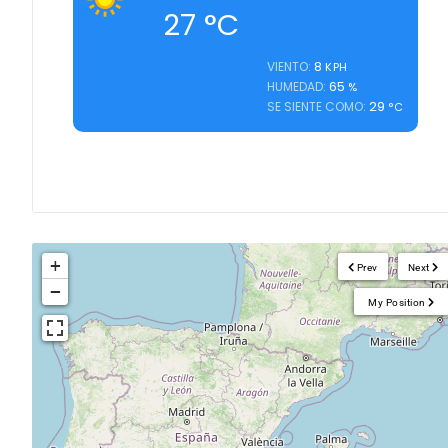
27
°C
8
VIENTO:
KPH
65
HUMEDAD:
%
29
SE SIENTE COMO:
°C
+
Prev
Next
−
My Position