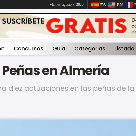
ES
EN
viernes, agosto 7, 2026
on
Concursos
Guia
Categorias
Listado
e Peñas en Almería
a diez actuaciones en las peñas de la