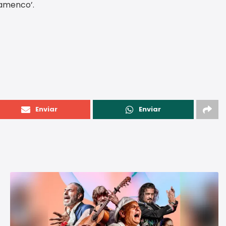
lamenco’.
Enviar
Enviar