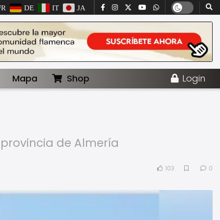
FR
DE
IT
JA
Mapa
Shop
Login
 provincia de Almería
103
0