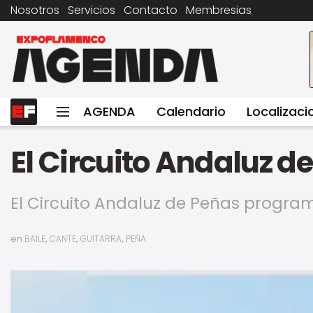
Nosotros
Servicios
Contacto
Membresias
AGENDA
Calendario
Localizaci
El Circuito Andaluz d
El Circuito Andaluz de Peñas program
en
,
,
,
BAILE
CANTE
GUITARRA
PEÑA