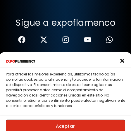
Sigue a expoflamenco
Términos Y Condiciones
Política De Privacidad
Para ofrecer las mejores experiencias, utilizamos tecnologías
como las cookies para almacenar y/o acceder a la información
Política De Cookies
del dispositivo. El consentimiento de estas tecnologías nos
permitirá procesar datos como el comportamiento de
Aviso Legal
navegación o las identificaciones únicas en este sitio. No
consentir o retirar el consentimiento, puede afectar negativamente
© 2015 - 2026 . Todos los derechos reservados.
a ciertas características y funciones.
Nosotros
Contacto
Aceptar