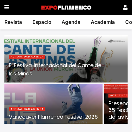
Revista
Espacio
Agenda
Academia
Co
ACTUALIDAD AGENDA
El Festival Internacional del Cante de
las Minas
ACTUALIDAD 
Presenci
65 Festiv
ACTUALIDAD AGENDA
Vancouver Flamenco Festival 2026
de las M