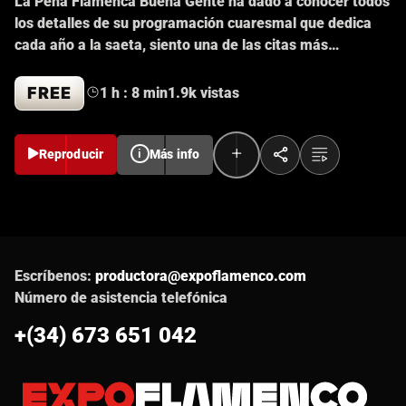
La Peña Flamenca Buena Gente ha dado a conocer todos
los detalles de su programación cuaresmal que dedica
cada año a la saeta, siento una de las citas más
importantes y valoradas en este aspecto a nivel
nacional. El XLVI Concurso Nacional de Saetas estará
FREE
1 h : 8 min
1.9k vistas
dedicado a la figura de Ana Peña, y se celebrará en fase
de semifinales los días 4 y 5 de abril, en la sede de la
peña de plaza de Basurto. La final se celebrará el 12,
Reproducir
i
Más info
como viene siendo tradicional, en la el Auditorio de la
Fundación Cajasol.
Escríbenos:
productora@expoflamenco.com
Número de asistencia telefónica
+(34) 673 651 042