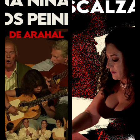
conducción a través del texto y la palabra de la artista.
Siendo el espectador testigo de cómo se puede
transmutar la vida a través del AMOR. Las emociones
negativas en belleza, lo malo en bueno. El elenco básico
Miriam Méndez. Piano, baile y voz Curro Vargas.
Guitarra Juan Amaya. Compás y baile Antonio Montoya.
Compás y baile Ficha artística Miriam Méndez. Dirección,
composición y dramaturgia Compañía Miriam Méndez.
Diseño de vestuario, espacio escénico e iluminación
Rafael Herrera. Producción ejecutiva Miriam Méndez. La
compositora Miriam Méndez concertista de piano y
compositora. Pionera en la fusión del flamenco con la
música clásica. Primera mujer que grabó un disco de
piano flamenco (Bach por Flamenco) Procedente de una
familia de larga tradición musical (los Méndez),
comienza sus estudios musicales a la edad de tres años.
Su madre profesora de piano la inicia en dicho
instrumento. Miriam muestra una precocidad inusual
apareciendo sus primeras composiciones a la edad de