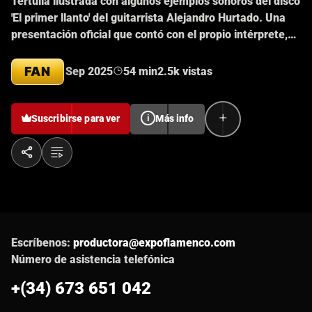
Tertulia ilustrada con algunos ejemplos sonoros del disco
'El primer llanto' del guitarrista Alejandro Hurtado. Una
presentación oficial que contó con el propio intérprete,
acompañado del profesor Roberto Sabater y la
intervención por videoconferencia del también profesor
FAN
Sep 2025
54 min
2.5k vistas
Norberto Torres José María Castaño actuó, en funciones
de moderador. Uno a uno se detallaron la mayoría de los
cortes que componen este disco con la ilustración en
Suscribirse para ver
i
Más info
directo del propio autor y guitarrista.
Escríbenos:
productora@expoflamenco.com
Número de asistencia telefónica
+(34) 673 651 042