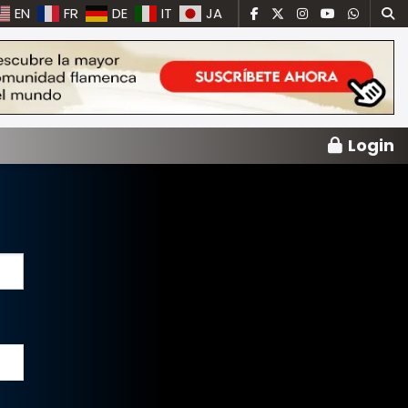
EN
FR
DE
IT
JA
Login