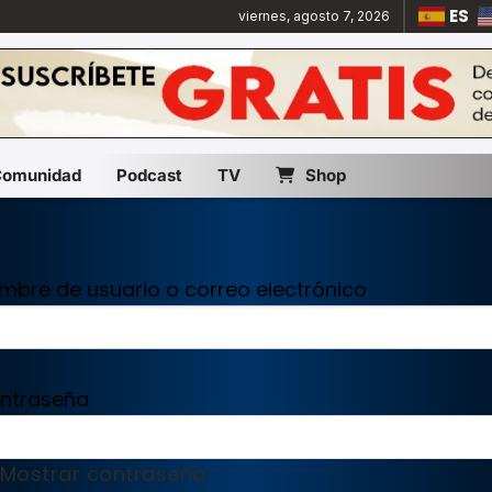
ES
viernes, agosto 7, 2026
Comunidad
Podcast
TV
Shop
mbre de usuario o correo electrónico
ntraseña
Mostrar contraseña