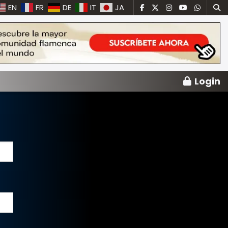
EN
FR
DE
IT
JA
Login