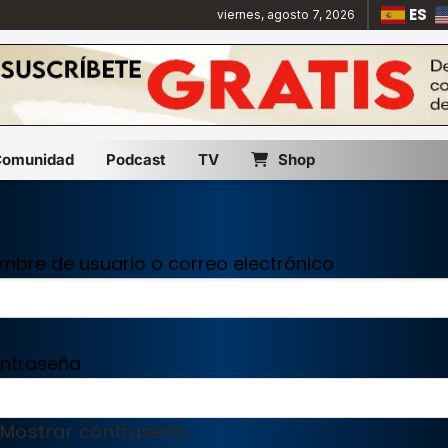
ES
viernes, agosto 7, 2026
Comunidad
Podcast
TV
Shop
mbre de usuario o correo electrónico
ntraseña
Mostrar contraseña