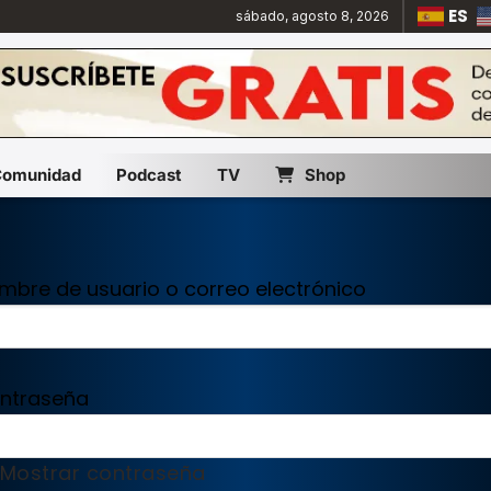
ES
sábado, agosto 8, 2026
Comunidad
Podcast
TV
Shop
mbre de usuario o correo electrónico
ntraseña
Mostrar contraseña