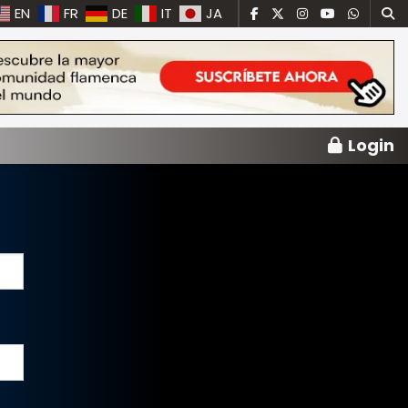
EN
FR
DE
IT
JA
Login