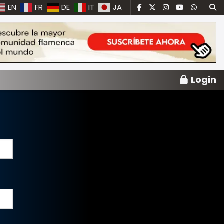
EN
FR
DE
IT
JA
Login