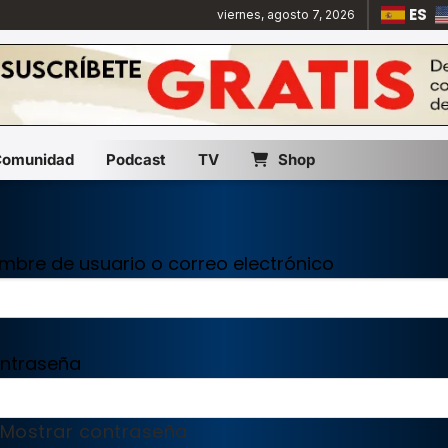
ES
viernes, agosto 7, 2026
Comunidad
Podcast
TV
Shop
mbre de usuario o correo electrónico
ntraseña
Mostrar contraseña