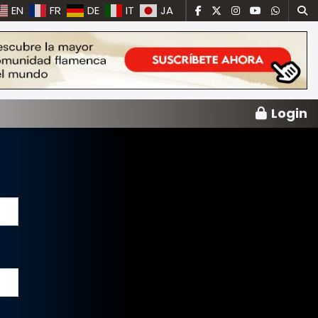
EN
FR
DE
IT
JA
Login