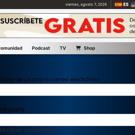
ES
viernes, agosto 7, 2026
Comunidad
Podcast
TV
Shop
mbre de usuario o correo electrónico
ntraseña
Mostrar contraseña