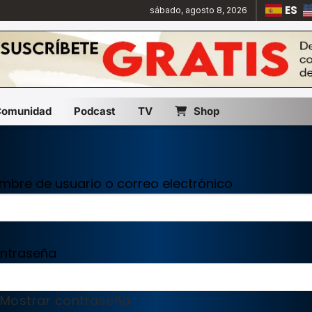
ES
sábado, agosto 8, 2026
Comunidad
Podcast
TV
Shop
mbre de usuario o correo electrónico
ntraseña
Mostrar contraseña