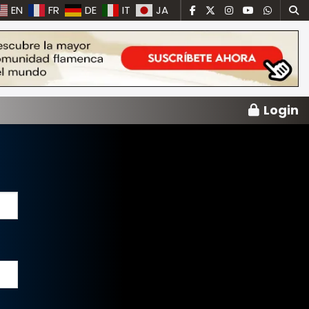
EN
FR
DE
IT
JA
Login