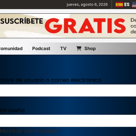
ES
jueves, agosto 6, 2026
Comunidad
Podcast
TV
Shop
mbre de usuario o correo electrónico
ntraseña
Mostrar contraseña