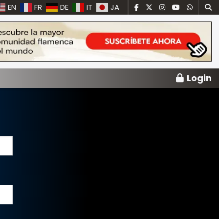
EN
FR
DE
IT
JA
Login