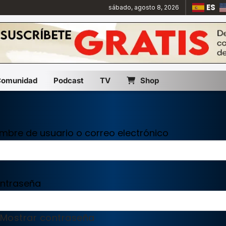
ES
sábado, agosto 8, 2026
Comunidad
Podcast
TV
Shop
mbre de usuario o correo electrónico
ntraseña
Mostrar contraseña