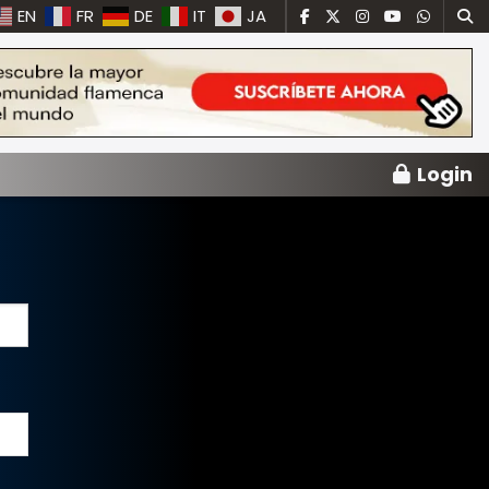
EN
FR
DE
IT
JA
Login