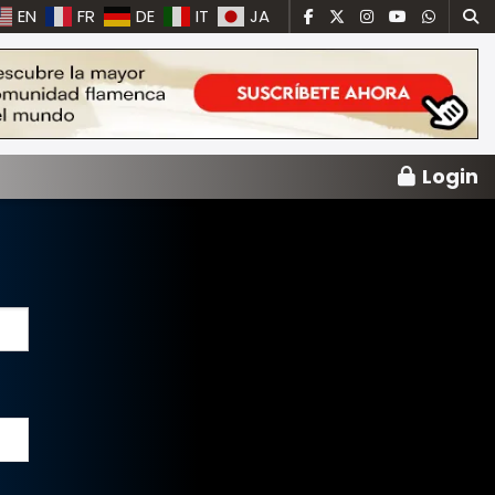
EN
FR
DE
IT
JA
Login