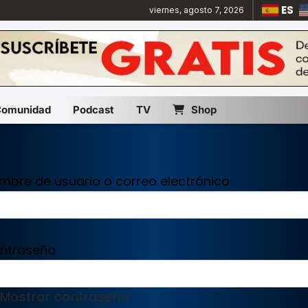
ES
viernes, agosto 7, 2026
Comunidad
Podcast
TV
Shop
mbre de usuario o correo electrónico
ntraseña
Mostrar contraseña