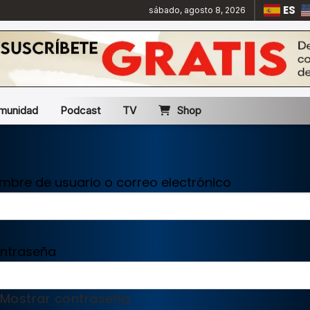
ES
sábado, agosto 8, 2026
munidad
Podcast
TV
Shop
mbre de usuario o correo electrónico
ntraseña
Mostrar contraseña