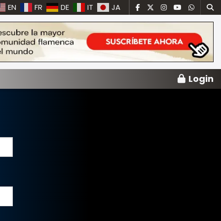
EN
FR
DE
IT
JA
Login