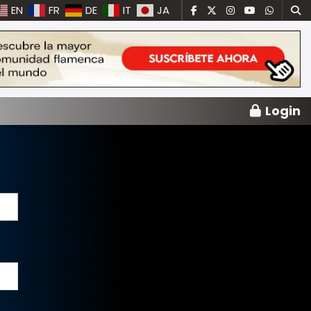
EN
FR
DE
IT
JA
Login