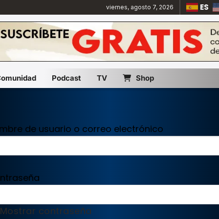
ES
viernes, agosto 7, 2026
Comunidad
Podcast
TV
Shop
mbre de usuario o correo electrónico
ntraseña
Mostrar contraseña