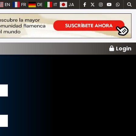
EN
FR
DE
IT
JA
Login