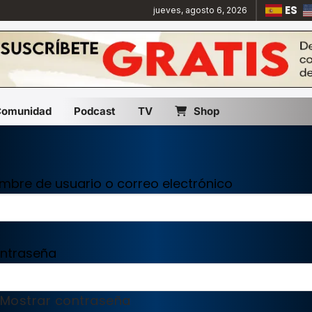
ES
jueves, agosto 6, 2026
Comunidad
Podcast
TV
Shop
mbre de usuario o correo electrónico
ntraseña
Mostrar contraseña