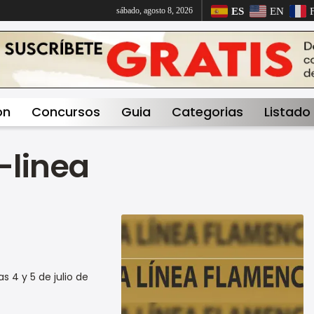
ES
EN
sábado, agosto 8, 2026
on
Concursos
Guia
Categorias
Listado
a-linea
s 4 y 5 de julio de