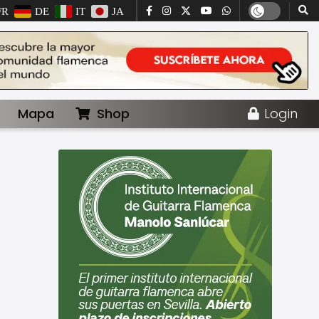
FR
DE
IT
JA
Mapa
Shop
Login