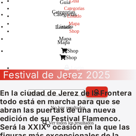
Guia
Guia
Categorias
Categorias
Categorias
Listado
Mapa
Listado
Listado
Shop
Mapa
Mapa
Shop
Shop
Login
Festival de Jerez 2025
En la ciudad de Jerez de la Frontera
todo está en marcha para que se
No hay resultados
abran las puertas de una nueva
edición de su Festival Flamenco.
Ver todos los resultados
Será la XXIXº ocasión en la que las
figuras más excepcionales de la