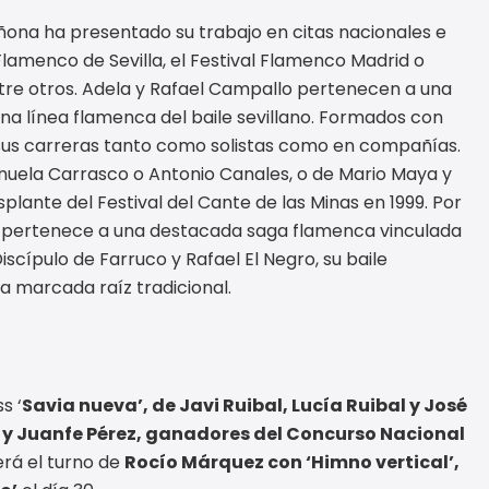
ñona ha presentado su trabajo en citas nacionales e
 Flamenco de Sevilla, el Festival Flamenco Madrid o
ntre otros. Adela y Rafael Campallo pertenecen a una
na línea flamenca del baile sevillano. Formados con
sus carreras tanto como solistas como en compañías.
uela Carrasco o Antonio Canales, o de Mario Maya y
lante del Festival del Cante de las Minas en 1999. Por
a, pertenece a una destacada saga flamenca vinculada
scípulo de Farruco y Rafael El Negro, su baile
na marcada raíz tradicional.
s ‘
Savia nueva’, de Javi Ruibal, Lucía Ruibal y José
 y Juanfe Pérez, ganadores del Concurso Nacional
erá el turno de
Rocío Márquez con ‘Himno vertical’,