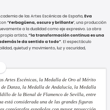
cademia de las Artes Escénicas de España,
Eva
 con
‘Yerbagüena, oscuro y brillante’
, una producción
nuevamente a la dualidad como eje expresivo. La obra
 propia artista,
“la transformación continua es una
 además le da sentido a todo”
. El espectáculo
ilidad, quietud y movimiento, luz y oscuridad,
s Artes Escénicas, la Medalla de Oro al Mérito
l de Danza, la Medalla de Andalucía, la Medalla
dillo de la Bienal de Flamenco de Sevilla, entre
a está considerada una de las grandes figuras
las coreógrafas españolas con mayor proyección