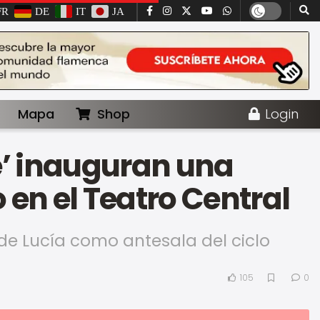
FR
DE
IT
JA
Mapa
Shop
Login
e’ inauguran una
en el Teatro Central
de Lucía como antesala del ciclo
105
0