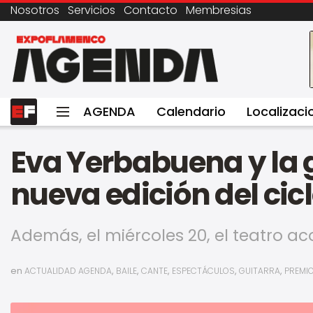
Nosotros
Servicios
Contacto
Membresias
AGENDA
Calendario
Localizaci
Eva Yerbabuena y la 
nueva edición del cic
Además, el miércoles 20, el teatro a
en
,
,
,
,
,
ACTUALIDAD AGENDA
BAILE
CANTE
ESPECTÁCULOS
GUITARRA
PREMI