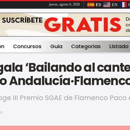
ES
EN
jueves, agosto 6, 2026
on
Concursos
Guia
Categorias
Listado
gala ‘Bailando al cant
lo Andalucía·Flamenco 
coge III Premio SGAE de Flamenco Paco 
OS