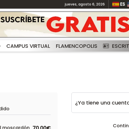
ES
jueves, agosto 6, 2026
O
CAMPUS VIRTUAL
FLAMENCOPOLIS
ESCRI
¿Ya tiene una cuent
dido
Contin
del moscardón
70.00€