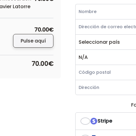
avier Latorre
70.00€
Pulse aquí
70.00€
F
Stripe