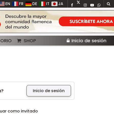
EN
FR
DE
IT
JA
TORIO
SHOP
Inicio de sesión
a?
Inicio de sesión
uar como invitado