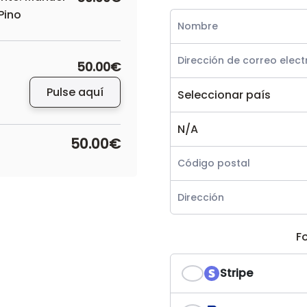
Pino
50.00€
Pulse aquí
50.00€
F
Stripe