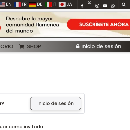
EN
FR
DE
IT
JA
TORIO
SHOP
Inicio de sesión
a?
Inicio de sesión
uar como invitado